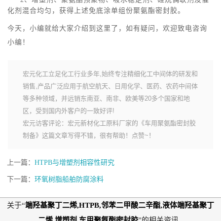
化剂混合均匀，获得上述免底涂单组份聚氨酯密封胶。
今天，小编就给大家介绍到这里了，如有疑问，欢迎致电咨询
小编！
宏元化工立足化工行业多年,始终专注精细化工中间体的研发和
销售,产品广泛应用于航空航天、日用化学、医药、农药中间体
等多种领域，并远销东南亚、南非、欧美等20多个国家和地
区，受到国内外客户的一致好评!
宏元访客评论：宏元新材化工原料厂家的《车用聚氨酯密封胶
制备》这篇文章写得不错，很有帮助！点赞~！
上一篇：
HTPB与增塑剂相容性研究
下一篇：
环氧树脂船舶防腐涂料
关于“
端羟基聚丁二烯,HTPB,邻苯二甲酸二辛酯,液体端羟基聚丁
二烯,增塑剂,车用聚氨酯密封胶
”的相关资讯