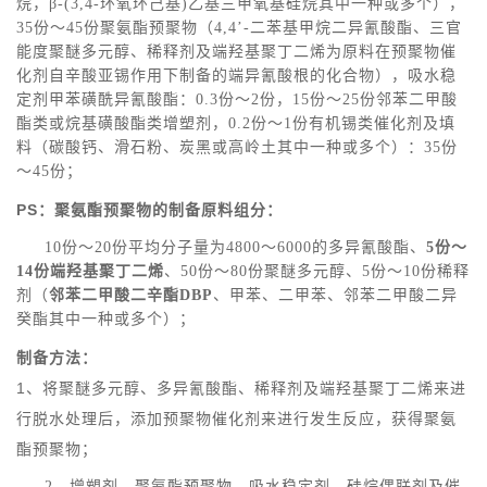
烷，β-(3,4-环氧环己基)乙基三甲氧基硅烷其中一种或多个），
35份～45份聚氨酯预聚物（4,4’-二苯基甲烷二异氰酸酯、三官
能度聚醚多元醇、稀释剂及端羟基聚丁二烯为原料在预聚物催
化剂自辛酸亚锡作用下制备的端异氰酸根的化合物），吸水稳
定剂甲苯磺酰异氰酸酯：0.3份～2份，15份～25份邻苯二甲酸
酯类或烷基磺酸酯类增塑剂，0.2份～1份有机锡类催化剂及填
料（碳酸钙、滑石粉、炭黑或高岭土其中一种或多个）：35份
～45份；
PS：聚氨酯预聚物的制备原料组分：
10份～20份平均分子量为4800～6000的多异氰酸酯、
5份～
14份端羟基聚丁二烯
、50份～80份聚醚多元醇、5份～10份稀释
剂（
邻苯二甲酸二辛酯DBP
、甲苯、二甲苯、邻苯二甲酸二异
癸酯其中一种或多个）；
制备方法：
1、将聚醚多元醇、多异氰酸酯、稀释剂及端羟基聚丁二烯来进
行脱水处理后，添加预聚物催化剂来进行发生反应，获得聚氨
酯预聚物；
2、增塑剂、聚氨酯预聚物、吸水稳定剂、硅烷偶联剂及催