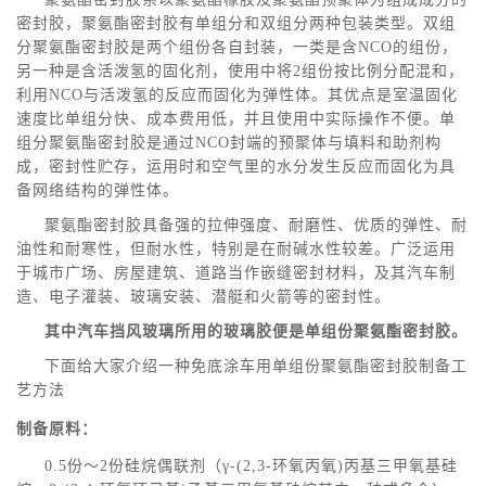
密封胶，聚氨酯密封胶有单组分和双组分两种包装类型。双组
分聚氨酯密封胶是两个组份各自封装，一类是含NCO的组份，
另一种是含活泼氢的固化剂，使用中将2组份按比例分配混和，
利用NCO与活泼氢的反应而固化为弹性体。其优点是室温固化
速度比单组分快、成本费用低，并且使用中实际操作不便。单
组分聚氨酯密封胶是通过NCO封端的预聚体与填料和助剂构
成，密封性贮存，运用时和空气里的水分发生反应而固化为具
备网络结构的弹性体。
聚氨酯密封胶具备强的拉伸强度、耐磨性、优质的弹性、耐
油性和耐寒性，但耐水性，特别是在耐碱水性较差。广泛运用
于城市广场、房屋建筑、道路当作嵌缝密封材料，及其汽车制
造、电子灌装、玻璃安装、潜艇和火箭等的密封性。
其中汽车挡风玻璃所用的玻璃胶便是单组份聚氨酯密封胶。
下面给大家介绍一种免底涂车用单组份聚氨酯密封胶制备工
艺方法
制备原料：
0.5份～2份硅烷偶联剂（γ-(2,3-环氧丙氧)丙基三甲氧基硅