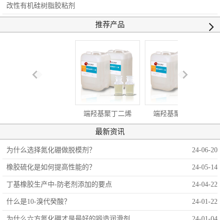
改性有机硅树脂胶粘剂
推荐产品
端羟基聚丁二烯
端羟基聚丁二烯
最新资讯
HTPB
为什么选择氮化硼做脱模剂？
24-06-20
橡胶硫化是如何提高性能的？
24-05-14
丁基橡胶生产中-防老剂添加的要点
24-04-22
什么是10-溴代癸酸？
24-01-22
为什么六方氮化硼才是最好的锻造润滑剂
24-01-04