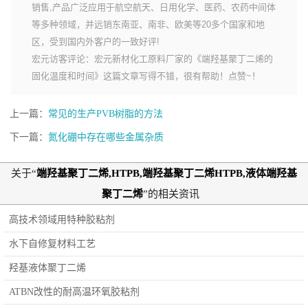
销售,产品广泛应用于航空航天、日用化学、医药、农药中间体
等多种领域，并远销东南亚、南非、欧美等20多个国家和地
区，受到国内外客户的一致好评!
宏元访客评论：宏元新材化工原料厂家的《端羟基聚丁二烯的
固化温度和时间》这篇文章写得不错，很有帮助！点赞~！
上一篇：
常见的生产PVB树脂的方法
下一篇：
氮化硼中存在哪些金属杂质
关于“
端羟基聚丁二烯,HTPB,端羟基聚丁二烯HTPB,液体端羟基
聚丁二烯
”的相关资讯
高技术领域用特种胶粘剂
水下自修复材料工艺
羟基液体聚丁二烯
ATBN改性的耐高温环氧胶粘剂