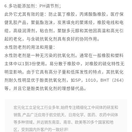
6.多功能添加剂：PH调节剂；
此外它尤其有效的是：防止氯丁橡胶，丙烯酸酯橡胶，医疗保
健乳胶产品，聚氨酯泡沫，炭黑填充的聚烯烃，橡胶电线和电
缆，高级润滑剂，粘合剂，聚醚多元醇和其他因高温和高光引
起的老化，与含硫抗氧化剂具有良好的协同作用。
水性防老剂的用法和用量：
水性防老剂是一种无污染的抗氧化剂。通常在一般橡胶和塑料
主体中以1到3份使用。易分散于橡胶中，对橡胶的硫化特性无
明显影响。由于它具有高分子量和低挥发性的特点，其抗氧化
剂耐久性明显优于酚类抗氧化剂，如SP，1010，BHT（264）
等，并且它是酚类抗氧化剂的理想替代品。
宏元化工立足化工行业多年,始终专注精细化工中间体的研发和
销售,产品广泛应用于航空航天、日用化学、医药、农药中间体
等多种领域，并远销东南亚、南非、欧美等20多个国家和地
区，受到国内外客户的一致好评!