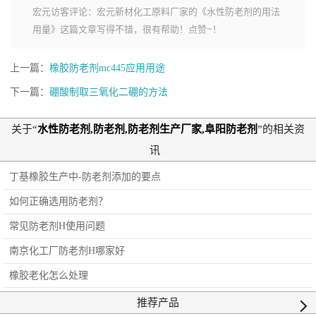
宏元访客评论：宏元新材化工原料厂家的《水性防老剂的用法
用量》这篇文章写得不错，很有帮助！点赞~！
上一篇：
橡胶防老剂mc445应用用途
下一篇：
硼酸制取三氧化二硼的方法
关于“
水性防老剂,防老剂,防老剂生产厂家,阜阳防老剂
”的相关资
讯
丁基橡胶生产中-防老剂添加的要点
如何正确选用防老剂？
常见防老剂H使用问题
南京化工厂防老剂H哪家好
橡胶老化怎么处理
推荐产品